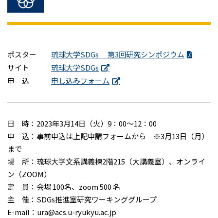
ポスター
琉球大学SDGs 第3回研究シンポジウム
サイト
琉球大学SDGs
申 込
申し込みフォーム
日 時：2023年3月14日（火）9：00～12：00
申 込：事前申込は上記申請フォームから ※3月13日（月）
まで
場 所：琉球大学文系講義棟2階215（大講義室）、オンライ
ン（ZOOM）
定 員：会場 100名、zoom 500 名
主 催：SDGs推進室研究ワーキンググループ
E-mail：ura@acs.u-ryukyu.ac.jp