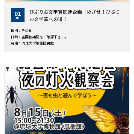
びぶりお文学賞関連企画「めざせ！びぶり
01
Jul
お文学賞への道！」
種別：その他
日時：各開催期間をご確認下さい。
会場：琉球大学附属図書館