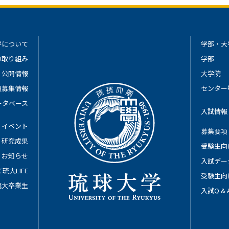
学について
学部・大
の取り組み
学部
公開情報
大学院
員募集情報
センター
ータベース
入試情報
イベント
募集要項
研究成果
受験生向
お知らせ
入試デー
琉大LIFE
受験生向
琉大卒業生
入試Q &