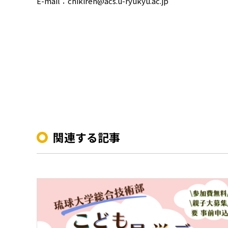
E-mail：chikiren@acs.u-ryukyu.ac.jp
関連する記事