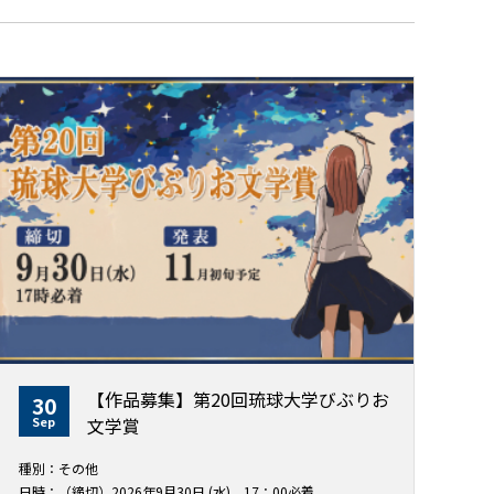
【作品募集】第20回琉球大学びぶりお
30
Sep
文学賞
種別：その他
日時：（締切）2026年9月30日 (水) 17：00必着