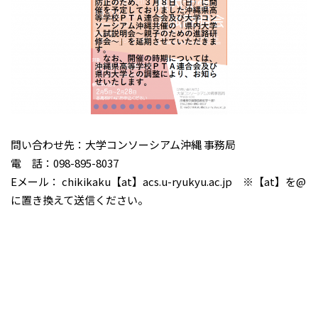
問い合わせ先：大学コンソーシアム沖縄 事務局
電 話：098-895-8037
Eメール： chikikaku【at】acs.u-ryukyu.ac.jp ※【at】を@
に置き換えて送信ください。