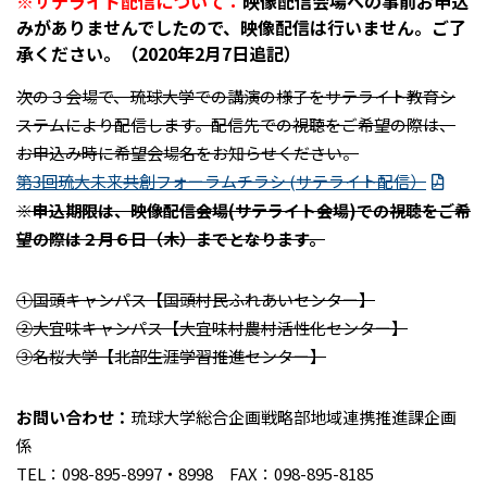
※サテライト配信について：
映像配信会場への事前お申込
みがありませんでしたので、映像配信は行いません。ご了
承ください。（2020年2月7日追記
）
次の３会場で、琉球大学での講演の様子をサテライト教育シ
ステムにより配信します。配信先での視聴をご希望の際は、
お申込み時に希望会場名をお知らせください。
第3回琉大未来共創フォーラムチラシ (サテライト配信）
※申込期限は、映像配信会場(サテライト会場)での視聴をご希
望の際は２月６日（木）までとなります。
①国頭キャンパス【国頭村民ふれあいセンター】
②大宜味キャンパス【大宜味村農村活性化センター】
③名桜大学【北部生涯学習推進センター】
お問い合わせ：
琉球大学総合企画戦略部地域連携推進課企画
係
TEL：098-895-8997・8998 FAX：098-895-8185