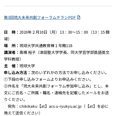
第3回琉大未来共創フォーラムチラシPDF
日 時：
2020年２月10日（月） 13：30～15：00 （13：15 開
場）
場 所：
琉球大学共通教育棟１号館118
講演者：
髙橋 裕子（津田塾大学学長、同大学芸学部英語英文
学科教授）
主 催：
琉球大学
申し込み方法：
次のいずれかの方法でお申し込みください。
①下段の申し込みフォームよりお申込みください。
②件名を「琉大未来共創フォーラム参加申し込み」とし、本
文にご氏名・ご所属・職名・連絡先を記載したメールをお送
りください。
宛先：chikikaku【at】acs.u-ryukyu.ac.jp（【at】を@に
換えて送信ください）