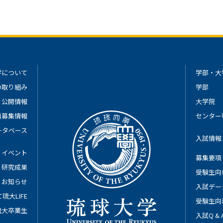
学について
学部・大
の取り組み
学部
公開情報
大学院
員募集情報
センター
ータベース
入試情報
イベント
募集要項
研究成果
受験生向
お知らせ
入試デー
琉大LIFE
受験生向
琉大卒業生
入試Q &