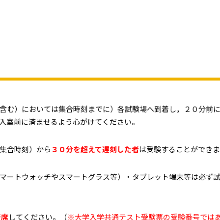
含む）においては集合時刻までに）各試験場へ到着し，２０分前
入室前に済ませるよう心がけてください。
集合時刻）から
３０分を超えて遅刻した者
は受験することができま
マートウォッチやスマートグラス等）・タブレット端末等は必ず
着席
してください。（
※大学入学共通テスト受験票の受験番号では