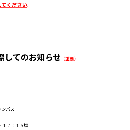
してください
。
際してのお知らせ
（重要）
ャンパス
 １７：１５頃