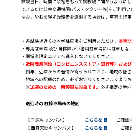
試験当日，時間に余裕をもって試験場に向かうようにし
できるだけ公共交通機関(バス・タクシー等)をご利用
なお，やむを得ず受験者を送迎する場合は，車両の降車
・各試験場近くの本学駐車場をご利用いただき，
長時間
・専用駐車場 及び 身体障がい者用駐車場には駐車しな
・関係者限定エリアへ進入しないでください。
・
近隣商業施設（コンビエンスストア・銀行等）および
例年、近隣からの苦情が寄せられており、地域の皆さ
地域への配慮のため、必ずお守りくださいますようお
※
送迎のための一時停車も対象です。
必ず指定の学内
送迎時の 駐停車場所の地図
【 千原キャンパス 】
こちらを
ご確認く
【 西普天間キャンパス 】
こちらを
ご確認く