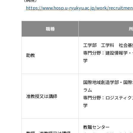
https://www.hosp.u-ryukyu.ac.jp/work/recruitmen
職種
工学部 工学科 社会基
専門分野：建設情報学・
助教
学
国際地域創造学部・国際
ラム
准教授又は講師
専門分野：ロジスティク
学
教職センター