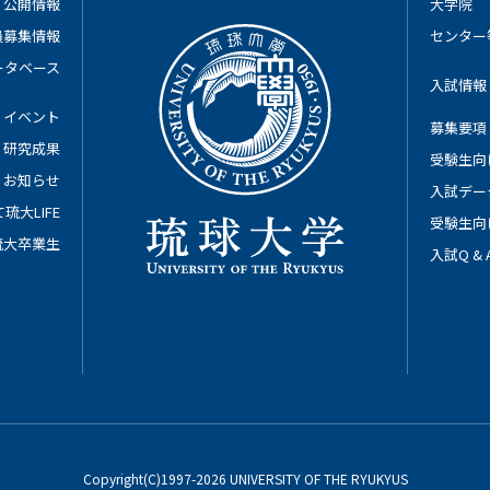
公開情報
大学院
員募集情報
センター
ータベース
入試情報
イベント
募集要項
研究成果
受験生向
お知らせ
入試デー
琉大LIFE
受験生向
琉大卒業生
入試Q &
Copyright(C)1997-2026 UNIVERSITY OF THE RYUKYUS