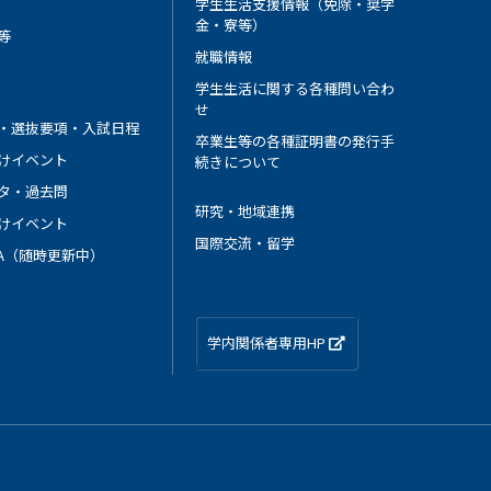
学生生活支援情報（免除・奨学
金・寮等）
等
就職情報
学生生活に関する各種問い合わ
せ
・選抜要項・入試日程
卒業生等の各種証明書の発行手
けイベント
続きについて
タ・過去問
研究・地域連携
けイベント
国際交流・留学
 A（随時更新中）
学内関係者専用HP