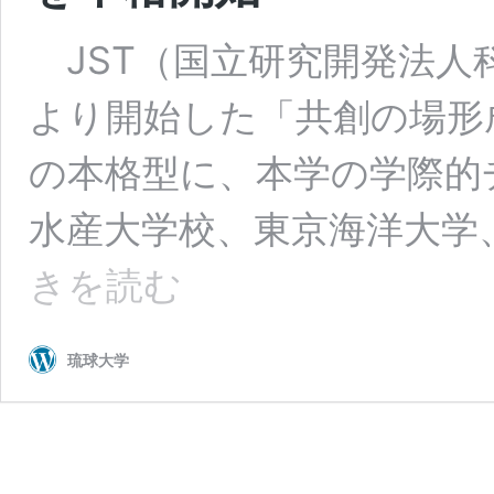
JST（国立研究開発法人
より開始した「共創の場形成支
の本格型に、本学の学際的
水産大学校、東京海洋大学
JST
きを読む
共
創
の
琉球大学
場
形
成
支
援
プ